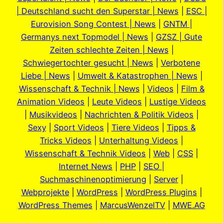
| Deutschland sucht den Superstar | News
|
ESC |
Eurovision Song Contest | News
|
GNTM |
Germanys next Topmodel | News
|
GZSZ | Gute
Zeiten schlechte Zeiten | News
|
Schwiegertochter gesucht | News
|
Verbotene
Liebe | News
|
Umwelt & Katastrophen | News
|
Wissenschaft & Technik | News
|
Videos
|
Film &
Animation Videos
|
Leute Videos
|
Lustige Videos
|
Musikvideos
|
Nachrichten & Politik Videos
|
Sexy
|
Sport Videos
|
Tiere Videos
|
Tipps &
Tricks Videos
|
Unterhaltung Videos
|
Wissenschaft & Technik Videos
|
Web
|
CSS
|
Internet News
|
PHP
|
SEO |
Suchmaschinenoptimierung
|
Server
|
Webprojekte
|
WordPress
|
WordPress Plugins
|
WordPress Themes
|
MarcusWenzelTV
|
MWE.AG