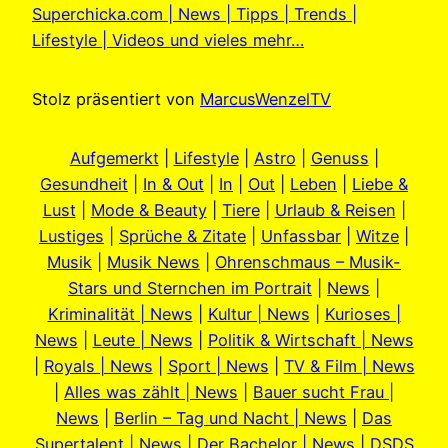
Superchicka.com | News | Tipps | Trends |
Lifestyle | Videos und vieles mehr…
Stolz präsentiert von
MarcusWenzelTV
Aufgemerkt
|
Lifestyle
|
Astro
|
Genuss
|
Gesundheit
|
In & Out
|
In
|
Out
|
Leben
|
Liebe &
Lust
|
Mode & Beauty
|
Tiere
|
Urlaub & Reisen
|
Lustiges
|
Sprüche & Zitate
|
Unfassbar
|
Witze
|
Musik
|
Musik News
|
Ohrenschmaus – Musik-
Stars und Sternchen im Portrait
|
News
|
Kriminalität | News
|
Kultur | News
|
Kurioses |
News
|
Leute | News
|
Politik & Wirtschaft | News
|
Royals | News
|
Sport | News
|
TV & Film | News
|
Alles was zählt | News
|
Bauer sucht Frau |
News
|
Berlin – Tag und Nacht | News
|
Das
Supertalent | News
|
Der Bachelor | News
|
DSDS