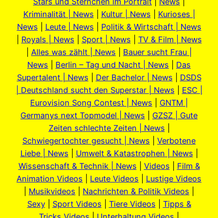
Stars und Sternchen im Portrait
|
News
|
Kriminalität | News
|
Kultur | News
|
Kurioses |
News
|
Leute | News
|
Politik & Wirtschaft | News
|
Royals | News
|
Sport | News
|
TV & Film | News
|
Alles was zählt | News
|
Bauer sucht Frau |
News
|
Berlin – Tag und Nacht | News
|
Das
Supertalent | News
|
Der Bachelor | News
|
DSDS
| Deutschland sucht den Superstar | News
|
ESC |
Eurovision Song Contest | News
|
GNTM |
Germanys next Topmodel | News
|
GZSZ | Gute
Zeiten schlechte Zeiten | News
|
Schwiegertochter gesucht | News
|
Verbotene
Liebe | News
|
Umwelt & Katastrophen | News
|
Wissenschaft & Technik | News
|
Videos
|
Film &
Animation Videos
|
Leute Videos
|
Lustige Videos
|
Musikvideos
|
Nachrichten & Politik Videos
|
Sexy
|
Sport Videos
|
Tiere Videos
|
Tipps &
Tricks Videos
|
Unterhaltung Videos
|