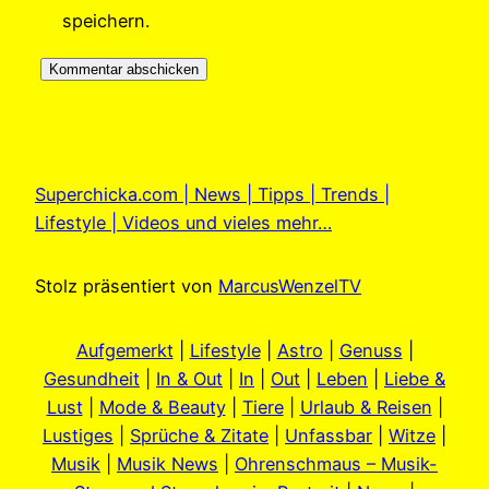
speichern.
Superchicka.com | News | Tipps | Trends |
Lifestyle | Videos und vieles mehr…
Stolz präsentiert von
MarcusWenzelTV
Aufgemerkt
|
Lifestyle
|
Astro
|
Genuss
|
Gesundheit
|
In & Out
|
In
|
Out
|
Leben
|
Liebe &
Lust
|
Mode & Beauty
|
Tiere
|
Urlaub & Reisen
|
Lustiges
|
Sprüche & Zitate
|
Unfassbar
|
Witze
|
Musik
|
Musik News
|
Ohrenschmaus – Musik-