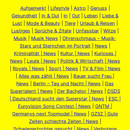
Aufgemerkt
|
Lifestyle
|
Astro
|
Genuss
|
Gesundheit
|
In & Out
|
In
|
Out
|
Leben
|
Liebe &
Lust
|
Mode & Beauty
|
Tiere
|
Urlaub & Reisen
|
Lustiges
|
Sprüche & Zitate
|
Unfassbar
|
Witze
|
Musik
|
Musik News
|
Ohrenschmaus – Musik-
Stars und Sternchen im Portrait
|
News
|
Kriminalität | News
|
Kultur | News
|
Kurioses |
News
|
Leute | News
|
Politik & Wirtschaft | News
|
Royals | News
|
Sport | News
|
TV & Film | News
|
Alles was zählt | News
|
Bauer sucht Frau |
News
|
Berlin – Tag und Nacht | News
|
Das
Supertalent | News
|
Der Bachelor | News
|
DSDS
| Deutschland sucht den Superstar | News
|
ESC |
Eurovision Song Contest | News
|
GNTM |
Germanys next Topmodel | News
|
GZSZ | Gute
Zeiten schlechte Zeiten | News
|
Schwiegertochter gesucht | News
|
Verbotene