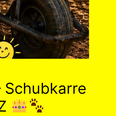
 Schubkarre
LZ