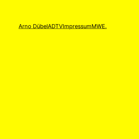
Arno Dübel
ADTV
Impressum
MWE.