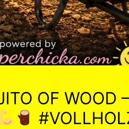
ITO OF WOOD –
#VOLLHO