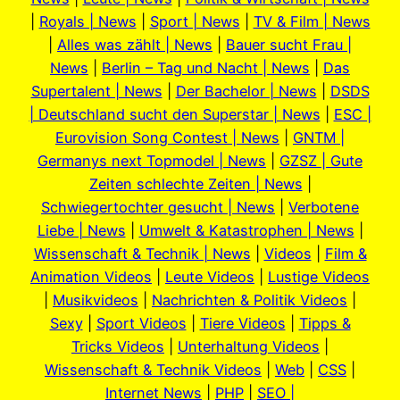
|
Royals | News
|
Sport | News
|
TV & Film | News
|
Alles was zählt | News
|
Bauer sucht Frau |
News
|
Berlin – Tag und Nacht | News
|
Das
Supertalent | News
|
Der Bachelor | News
|
DSDS
| Deutschland sucht den Superstar | News
|
ESC |
Eurovision Song Contest | News
|
GNTM |
Germanys next Topmodel | News
|
GZSZ | Gute
Zeiten schlechte Zeiten | News
|
Schwiegertochter gesucht | News
|
Verbotene
Liebe | News
|
Umwelt & Katastrophen | News
|
Wissenschaft & Technik | News
|
Videos
|
Film &
Animation Videos
|
Leute Videos
|
Lustige Videos
|
Musikvideos
|
Nachrichten & Politik Videos
|
Sexy
|
Sport Videos
|
Tiere Videos
|
Tipps &
Tricks Videos
|
Unterhaltung Videos
|
Wissenschaft & Technik Videos
|
Web
|
CSS
|
Internet News
|
PHP
|
SEO |