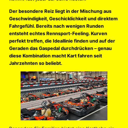
Der besondere Reiz liegt in der Mischung aus
Geschwindigkeit, Geschicklichkeit und direktem
Fahrgefühl. Bereits nach wenigen Runden
entsteht echtes Rennsport-Feeling. Kurven
perfekt treffen, die Ideallinie finden und auf der
Geraden das Gaspedal durchdrücken – genau
diese Kombination macht Kart fahren seit
Jahrzehnten so beliebt.