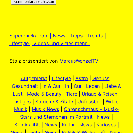
Superchicka.com | News | Tipps | Trends |
Lifestyle | Videos und vieles mehr…
Stolz präsentiert von
MarcusWenzelTV
Aufgemerkt
|
Lifestyle
|
Astro
|
Genuss
|
Gesundheit
|
In & Out
|
In
|
Out
|
Leben
|
Liebe &
Lust
|
Mode & Beauty
|
Tiere
|
Urlaub & Reisen
|
Lustiges
|
Sprüche & Zitate
|
Unfassbar
|
Witze
|
Musik
|
Musik News
|
Ohrenschmaus – Musik-
Stars und Sternchen im Portrait
|
News
|
Kriminalität | News
|
Kultur | News
|
Kurioses |
News
|
Leute | News
|
Politik & Wirtschaft | News