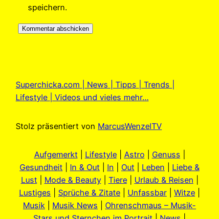
speichern.
Superchicka.com | News | Tipps | Trends |
Lifestyle | Videos und vieles mehr…
Stolz präsentiert von
MarcusWenzelTV
Aufgemerkt
|
Lifestyle
|
Astro
|
Genuss
|
Gesundheit
|
In & Out
|
In
|
Out
|
Leben
|
Liebe &
Lust
|
Mode & Beauty
|
Tiere
|
Urlaub & Reisen
|
Lustiges
|
Sprüche & Zitate
|
Unfassbar
|
Witze
|
Musik
|
Musik News
|
Ohrenschmaus – Musik-
Stars und Sternchen im Portrait
|
News
|