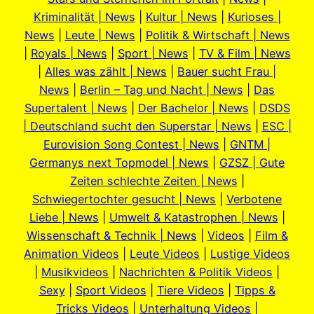
Kriminalität | News
|
Kultur | News
|
Kurioses |
News
|
Leute | News
|
Politik & Wirtschaft | News
|
Royals | News
|
Sport | News
|
TV & Film | News
|
Alles was zählt | News
|
Bauer sucht Frau |
News
|
Berlin – Tag und Nacht | News
|
Das
Supertalent | News
|
Der Bachelor | News
|
DSDS
| Deutschland sucht den Superstar | News
|
ESC |
Eurovision Song Contest | News
|
GNTM |
Germanys next Topmodel | News
|
GZSZ | Gute
Zeiten schlechte Zeiten | News
|
Schwiegertochter gesucht | News
|
Verbotene
Liebe | News
|
Umwelt & Katastrophen | News
|
Wissenschaft & Technik | News
|
Videos
|
Film &
Animation Videos
|
Leute Videos
|
Lustige Videos
|
Musikvideos
|
Nachrichten & Politik Videos
|
Sexy
|
Sport Videos
|
Tiere Videos
|
Tipps &
Tricks Videos
|
Unterhaltung Videos
|